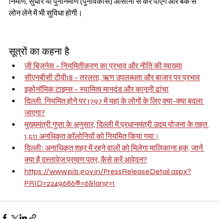
निर्माण, सुधार या पुनर्निर्माण (पुनर्विकास) आसानी से कर पाएंगे और बैंक से 
लोन लेने में भी सुविधा होगी।
सूत्रों का कहना है
ज़ी बिज़नेस – नियमितीकरण का प्रभाव और नीति की व्याख्या
सीएनबीसी टीवी18 – तरलता, ऋण उपलब्धता और बाजार पर प्रभाव
इकोनॉमिक टाइम्स – स्वामित्व मानदंड और कानूनी ढांचा
दिल्ली: नियमित होने पर 1797 में यहां के लोगों के लिए क्या-क्या बदला 
जाएगा?
मुख्यमंत्री गुप्ता के अनुसार, दिल्ली में प्रधानमंत्री उदय योजना के तहत 
1,511 अनधिकृत कॉलोनियों को नियमित किया गया।
दिल्लीः अनाधिकृत शहर में रहने वालों को मिलेगा मालिकाना हक, जानें 
क्या है दस्तावेज प्रमाण पत्र, कैसे करें आवेदन?
https://www.pib.gov.in/PressReleaseDetail.aspx?
PRID=2249686®=6&lang=1