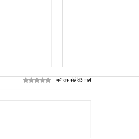
5 स्टार में से 0 रेटिंग दी गई।
अभी तक कोई रेटिंग नहीं
कृत या “बुक्ड”
दिल्ली सर्किल रेट में बढ़ोतरी 2026
 बिजली कनेक्शन: घर
संपत्ति की कीमतों और खरीदारों पर