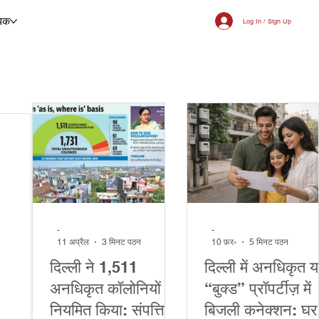
िक
Log In / Sign Up
-
-
11 अप्रैल
3 मिनट पठन
10 फ़र॰
5 मिनट पठन
दिल्ली ने 1,511
दिल्ली में अनधिकृत य
अनधिकृत कॉलोनियों को
“बुक्ड” प्रॉपर्टीज़ में
नियमित किया: संपत्ति
बिजली कनेक्शन: घर