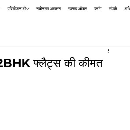
र
परियोजनाओं
नवीनतम अद्यतन
उत्सव ऑफर
ब्लॉग
संपर्क
अध
में 2BHK फ्लैट्स की कीमत