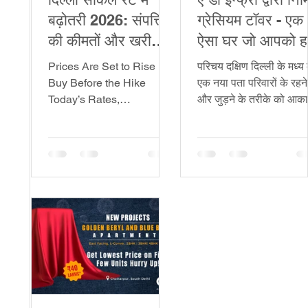
एस्
बढ़ोतरी 2026: संपत्ति
ग्रेसियम टॉवर - एक
की कीमतों और खरीदारों
ऐसा घर जो आपको ह
पर प्रभाव!
चीज़ से जोड़ता है
Prices Are Set to Rise
परिचय दक्षिण दिल्ली के मध्य मे
Buy Before the Hike
एक नया पता परिवारों के रहने
Today’s Rates,
और जुड़ने के तरीके को आकार
Tomorrow’s Regret Delhi
रहा है —एडी इन्फ्रा द्वारा निर्
Real Estate Alert A Smart
द ग्रेसियम...
Move Starts Now Before
the Circle Rates Change
Secure More, Pay Less
The Clock Is Ticking for
Home Buyers